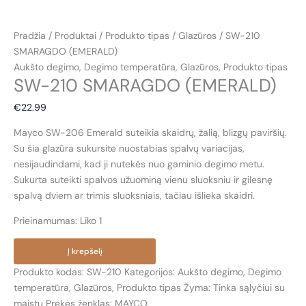
Pradžia
/
Produktai
/
Produkto tipas
/
Glazūros
/ SW-210
SMARAGDO (EMERALD)
Aukšto degimo
,
Degimo temperatūra
,
Glazūros
,
Produkto tipas
SW-210 SMARAGDO (EMERALD)
€
22.99
Mayco SW-206 Emerald suteikia skaidrų, žalią, blizgų paviršių.
Su šia glazūra sukursite nuostabias spalvų variacijas,
nesijaudindami, kad ji nutekės nuo gaminio degimo metu.
Sukurta suteikti spalvos užuominą vienu sluoksniu ir gilesnę
spalvą dviem ar trimis sluoksniais, tačiau išlieka skaidri.
Prieinamumas:
Liko 1
produkto
Į krepšelį
kiekis:
Produkto kodas:
SW-210
Kategorijos:
Aukšto degimo
,
Degimo
SW-
temperatūra
,
Glazūros
,
Produkto tipas
Žyma:
Tinka sąlyčiui su
210
maistu
Prekės ženklas:
MAYCO