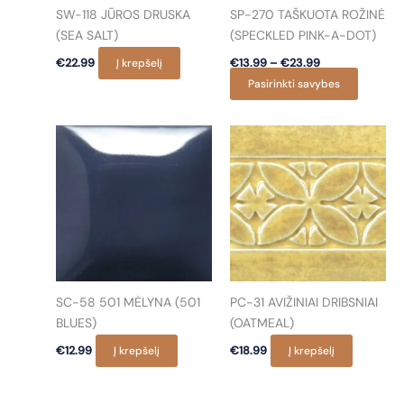
SW-118 JŪROS DRUSKA
SP-270 TAŠKUOTA ROŽINĖ
(SEA SALT)
(SPECKLED PINK-A-DOT)
Price
€
22.99
Į krepšelį
€
13.99
–
€
23.99
range:
This
Pasirinkti savybes
€13.99
through
product
€23.99
has
multiple
variants
The
options
may
be
chosen
on
SC-58 501 MĖLYNA (501
PC-31 AVIŽINIAI DRIBSNIAI
the
BLUES)
(OATMEAL)
product
€
12.99
Į krepšelį
€
18.99
Į krepšelį
page