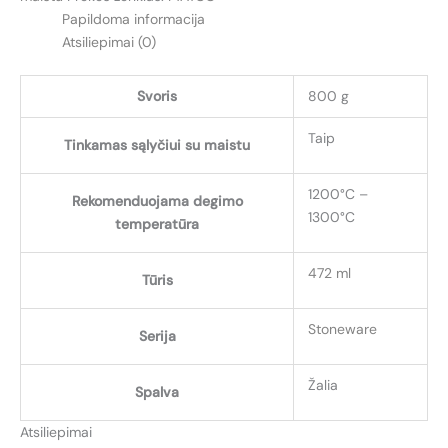
SMARAGDO
Papildoma informacija
(EMERALD)
Atsiliepimai (0)
Svoris
800 g
Taip
Tinkamas sąlyčiui su maistu
1200°C –
Rekomenduojama degimo
1300°C
temperatūra
472 ml
Tūris
Stoneware
Serija
Žalia
Spalva
Atsiliepimai