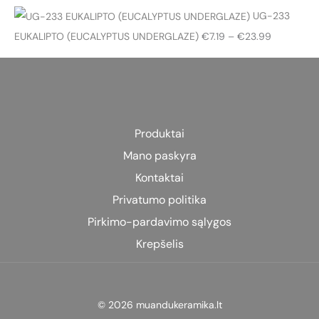
UG-233
P
EUKALIPTO (EUCALYPTUS UNDERGLAZE)
€
7.19
–
€
23.99
r
i
c
e
Produktai
r
Mano paskyra
a
n
Kontaktai
g
Privatumo politika
e
Pirkimo-pardavimo sąlygos
:
Krepšelis
€
7
.
© 2026 muandukeramika.lt
1