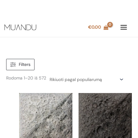
Pereiti
€
0.00
prie
turinio
Filters
Rūšiuojama
Rodoma 1–20 iš 572
pagal
populiarumą