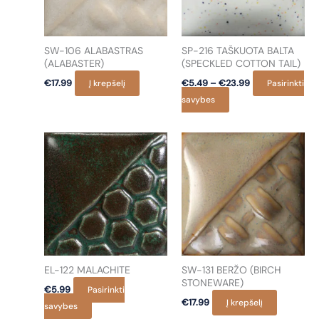
be
chosen
on
SW-106 ALABASTRAS
SP-216 TAŠKUOTA BALTA
the
(ALABASTER)
(SPECKLED COTTON TAIL)
product
Price
€
17.99
Į krepšelį
€
5.49
–
€
23.99
Pasirinkti
page
range:
This
savybes
€5.49
product
through
€23.99
has
multiple
variants.
The
options
may
be
chosen
on
EL-122 MALACHITE
SW-131 BERŽO (BIRCH
the
STONEWARE)
€
5.99
Pasirinkti
product
€
17.99
Į krepšelį
This
savybes
page