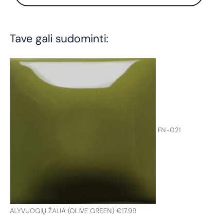
d
u
page
k
t
ų
Tave gali sudominti:
p
a
i
e
š
k
a
FN-021
ALYVUOGIŲ ŽALIA (OLIVE GREEN)
€
17.99