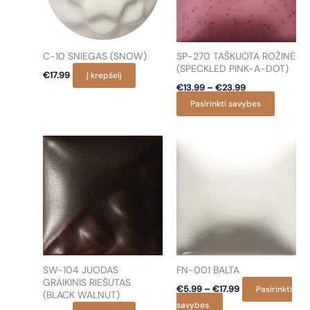
may
be
chosen
on
C-10 SNIEGAS (SNOW)
SP-270 TAŠKUOTA ROŽINĖ
the
(SPECKLED PINK-A-DOT)
€
17.99
Į krepšelį
product
Price
€
13.99
–
€
23.99
page
range:
This
Pasirinkti savybes
€13.99
through
product
€23.99
has
multiple
variants
The
options
may
be
chosen
on
SW-104 JUODAS
FN-001 BALTA
the
GRAIKINIS RIEŠUTAS
Price
€
5.99
–
€
17.99
Pasirinkti
product
(BLACK WALNUT)
range:
This
savybes
€5.99
page