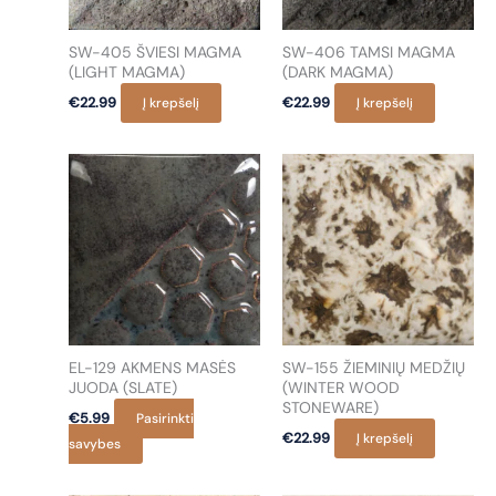
SW-405 ŠVIESI MAGMA
SW-406 TAMSI MAGMA
(LIGHT MAGMA)
(DARK MAGMA)
€
22.99
Į krepšelį
€
22.99
Į krepšelį
EL-129 AKMENS MASĖS
SW-155 ŽIEMINIŲ MEDŽIŲ
JUODA (SLATE)
(WINTER WOOD
STONEWARE)
€
5.99
Pasirinkti
€
22.99
Į krepšelį
This
savybes
product
has