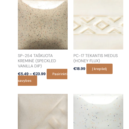
multiple
variants.
The
options
may
be
chosen
on
SP-254 TAŠKUOTA
PC-17 TEKANTIS MEDUS
the
KREMINĖ (SPECKLED
(HONEY FLUX)
product
VANILLA DIP)
€
18.99
Į krepšelį
page
Price
€
5.49
–
€
23.99
Pasirinkti
range:
This
savybes
€5.49
product
through
€23.99
has
multiple
variants.
The
options
may