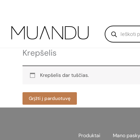
Pereiti
Produktų
prie
paieška
turinio
Krepšelis
Krepšelis dar tuščias.
Grįžti į parduotuvę
Produktai
Mano pasky