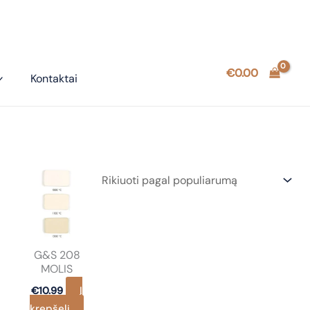
€
0.00
Kontaktai
G&S 208
MOLIS
Į
€
10.99
krepšelį