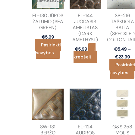
The
IŠPARDUOTA
may
options
be
EL-130 JŪROS
EL-144
SP-216
may
chosen
ŽALUMO (SEA
JUODASIS
TAŠKUOTA
be
on
GREEN)
AMETISTAS
BALTA
chosen
the
(DARK
(SPECKLED
€
5.99
on
AMETHYST)
COTTON TAI
product
Pasirinkti
the
page
Į
€
5.99
€
5.49
–
This
savybes
product
Pr
krepšelį
€
23.99
product
ra
page
Pasirinkt
€5
has
th
savybes
multiple
€2
variants.
The
options
may
be
chosen
SW-131
EL-124
G&S 258
on
BERŽO
AUDROS
MOLIS