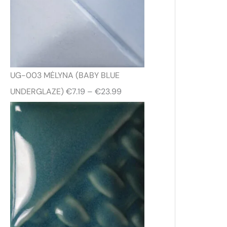
UG-003 MĖLYNA (BABY BLUE
P
UNDERGLAZE)
€
7.19
–
€
23.99
r
i
c
e
r
a
n
g