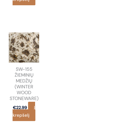
SW-155
ŽIEMINIŲ
MEDŽIŲ
(WINTER
WOOD
STONEWARE)
Į
€
22.99
krepšelį