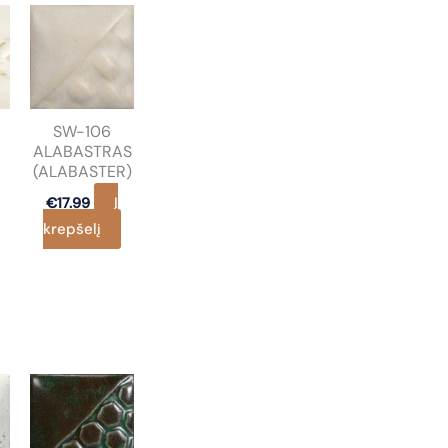
SW-106
ALABASTRAS
(ALABASTER)
Į
€
17.99
krepšelį