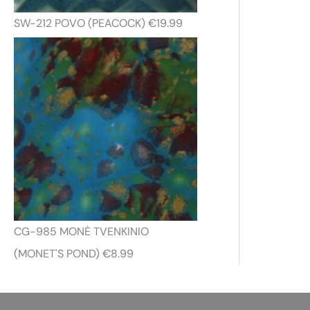
e
SW-212 POVO (PEACOCK)
€
19.99
:
€
7
.
1
9
t
h
r
CG-985 MONĖ TVENKINIO
o
(MONET'S POND)
€
8.99
u
g
h