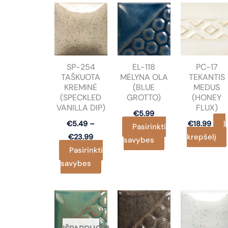
has
multiple
variants.
The
options
SP-254
EL-118
PC-17
may
TAŠKUOTA
MĖLYNA OLA
TEKANTIS
be
KREMINĖ
(BLUE
MEDUS
chosen
(SPECKLED
GROTTO)
(HONEY
on
VANILLA DIP)
FLUX)
€
5.99
the
Į
€
5.49
–
€
18.99
Pasirinkti
product
Price
krepšelį
€
23.99
This
savybes
range:
page
Pasirinkti
product
€5.49
through
This
savybes
has
€23.99
product
multiple
has
variants.
multiple
The
variants.
options