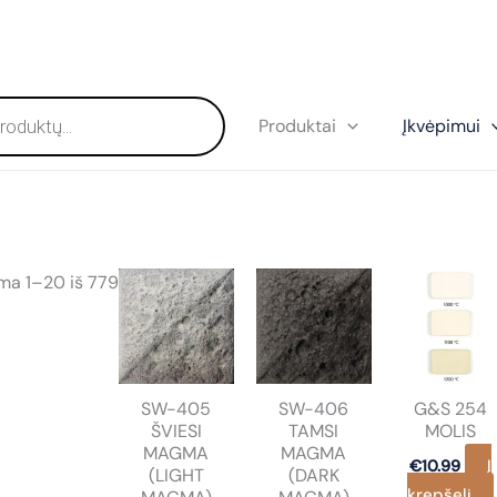
Produktai
Įkvėpimui
Rūšiuojama
a 1–20 iš 779
pagal
populiarumą
SW-405
SW-406
G&S 254
ŠVIESI
TAMSI
MOLIS
MAGMA
MAGMA
Į
€
10.99
(LIGHT
(DARK
krepšelį