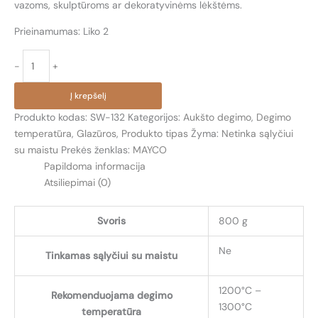
vazoms, skulptūroms ar dekoratyvinėms lėkštėms.
Prieinamumas:
Liko 2
produkto
-
+
kiekis:
SW-
Į krepšelį
132
Produkto kodas:
SW-132
Kategorijos:
Aukšto degimo
,
Degimo
VEIDRODINĖ
temperatūra
,
Glazūros
,
Produkto tipas
Žyma:
Netinka sąlyčiui
JUODA
su maistu
Prekės ženklas:
MAYCO
(MIRROR
Papildoma informacija
BLACK)
Atsiliepimai (0)
Svoris
800 g
Ne
Tinkamas sąlyčiui su maistu
1200°C –
Rekomenduojama degimo
1300°C
temperatūra