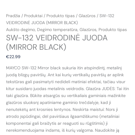
Pradžia
/
Produktai
/
Produkto tipas
/
Glazūros
/ SW-132
VEIDRODINĖ JUODA (MIRROR BLACK)
Aukšto degimo
,
Degimo temperatūra
,
Glazūros
,
Produkto tipas
SW-132 VEIDRODINĖ JUODA
(MIRROR BLACK)
€
22.99
MAYCO SW-132 Mirror black sukuria itin atspindintį, metalinį
juodą blizgų paviršių. Ant kai kurių vertikalių paviršių ar aplink
tekstūras gali pasimatyti nedideli matiniai efektai, tačiau visur
kitur susidaro juodas metalinis veidrodis. Glazūra JUDĖS: Tai itin
taki glazūra. Būkite atsargūs su vertikaliais gaminiais mažinkite
glazūros sluoksnį apatiniame gaminio trečdalyje, kad ji
nenutekėtų ant krosnies lentynos. Neskirta maistui: Nors ji
atrodo įspūdingai, dėl paviršiaus ilgaamžiškumo (metaliniai
komponentai gali braižytis ar reaguoti su rūgštimis) ji
nerekomenduojama indams, iš kurių valgoma. Naudokite ją