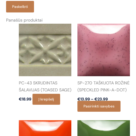
Panašūs produktai
PC-43 SKRUDINTAS
SP-270 TAŠKUOTA ROŽINĖ
ŠALAVIJAS (TOASED SAGE)
(SPECKLED PINK-A-DOT)
Price
€
18.99
Į krepšelį
€
13.99
–
€
23.99
range:
This
Pasirinkti savybes
€13.99
through
product
€23.99
has
multiple
variants