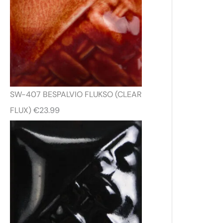
SW-407 BESPALVIO FLUKSO (CLEAR
FLUX)
€
23.99