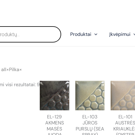
Produktai
Įkvėpimui
all
×
Pilka
×
Rūšiuojama
 visi rezultatai: 9
pagal
populiarumą
EL-129
EL-103
EL-101
AKMENS
JŪROS
AUSTRĖ
MASĖS
PURSLŲ (SEA
KRIAUKLĖ
JUODA
SPRAY)
(OYSTER