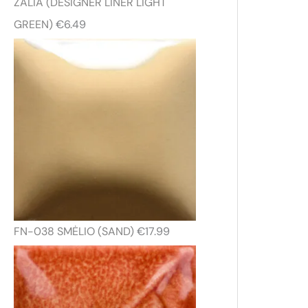
ŽALIA (DESIGNER LINER LIGHT
GREEN)
€
6.49
FN-038 SMĖLIO (SAND)
€
17.99