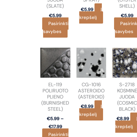
(SLATE)
SHELL)
Į
€
5.99
€
5.99
€
5.99
krepšelį
Pasirinkti
Pasirink
This
savybes
savybes
product
has
multiple
variants.
The
options
EL-119
CG-1016
S-2718
may
POLIRUOTO
ASTEROIDO
KOSMIN
be
PLIENO
(ASTEROID)
JUODA
chosen
(BURNISHED
(COSMI
Į
€
8.99
STEEL)
BLACK)
on
krepšelį
the
€
5.99
–
€
8.99
Price
product
krepšelį
€
17.99
range:
page
Pasirinkti
€5.99