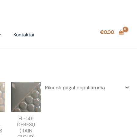
€
0.00
Kontaktai
EL-146
S
DEBESŲ
S
(RAIN
CLOUD)