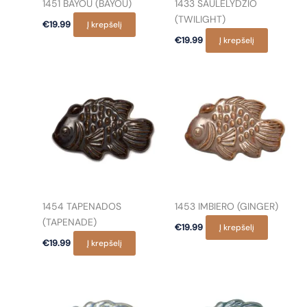
1451 BAYOU (BAYOU)
1433 SAULĖLYDŽIO
(TWILIGHT)
€
19.99
Į krepšelį
€
19.99
Į krepšelį
1454 TAPENADOS
1453 IMBIERO (GINGER)
(TAPENADE)
€
19.99
Į krepšelį
€
19.99
Į krepšelį