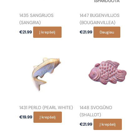
IŠPARDUOTA
1435 SANGRIJOS
1447 BUGENVILIJOS
(SANGRIA)
(BOUGAINVILLEA)
€
21.99
Į krepšelį
€
21.99
Daugiau
1431 PERLO (PEARL WHITE)
1448 SVOGŪNO
(SHALLOT)
€
19.99
Į krepšelį
€
21.99
Į krepšelį