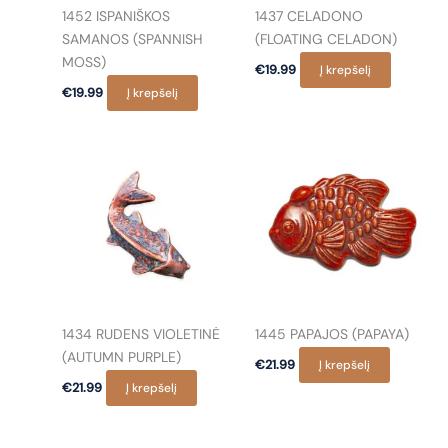
1452 ISPANIŠKOS
1437 CELADONO
SAMANOS (SPANNISH
(FLOATING CELADON)
MOSS)
€
19.99
Į krepšelį
€
19.99
Į krepšelį
1434 RUDENS VIOLETINĖ
1445 PAPAJOS (PAPAYA)
(AUTUMN PURPLE)
€
21.99
Į krepšelį
€
21.99
Į krepšelį