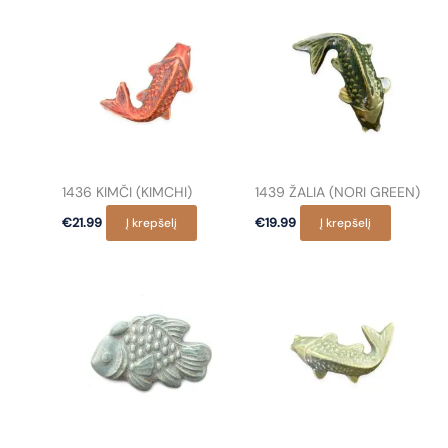
1436 KIMČI (KIMCHI)
1439 ŽALIA (NORI GREEN)
€
21.99
Į krepšelį
€
19.99
Į krepšelį