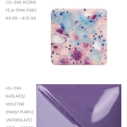
š
CG-998 ROŽINĖ
k
a
FĖJA (PINK PIXIE)
P
€
8.99
–
€
25.99
r
i
c
e
r
a
n
g
UG-094
e
NAŠLAIČIŲ
:
VIOLETINĖ
€
(PANSY PURPLE
8
UNDERGLAZE)
.