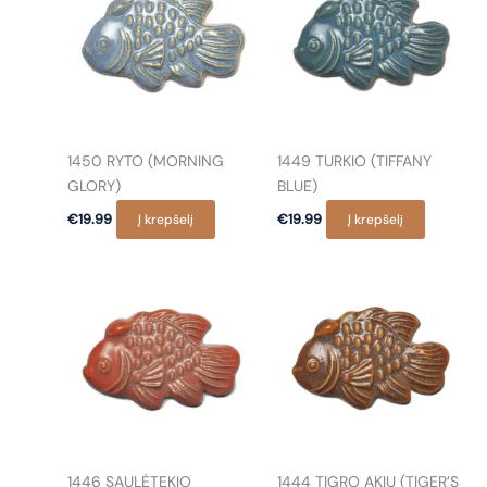
1450 RYTO (MORNING
1449 TURKIO (TIFFANY
GLORY)
BLUE)
€
19.99
Į krepšelį
€
19.99
Į krepšelį
1446 SAULĖTEKIO
1444 TIGRO AKIŲ (TIGER’S