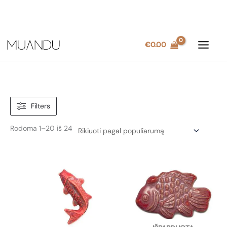
Pereiti
€
0.00
prie
turinio
Filters
Rūšiuojama
Rodoma 1–20 iš 24
pagal
populiarumą