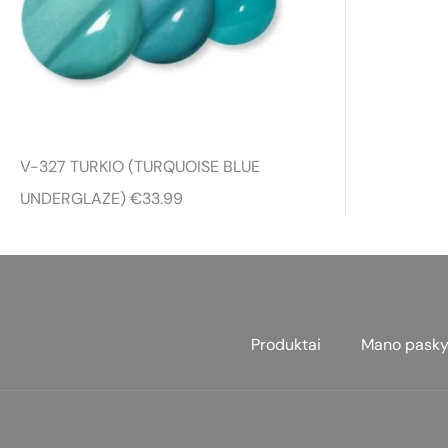
.
9
9
t
h
V-327 TURKIO (TURQUOISE BLUE
r
UNDERGLAZE)
€
33.99
o
u
g
h
€
Produktai
Mano pasky
2
3
.