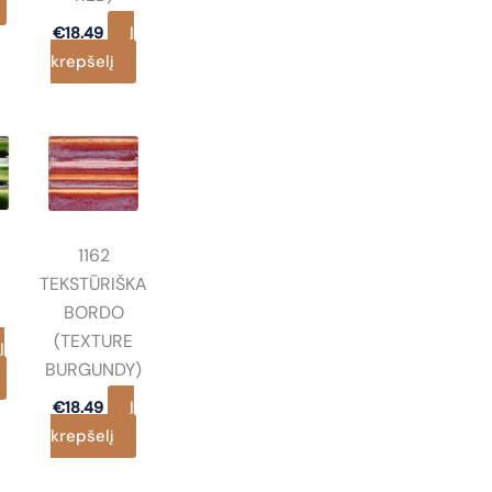
Į
€
18.49
krepšelį
A
1162
TEKSTŪRIŠKA
BORDO
(TEXTURE
Į
BURGUNDY)
Į
€
18.49
krepšelį