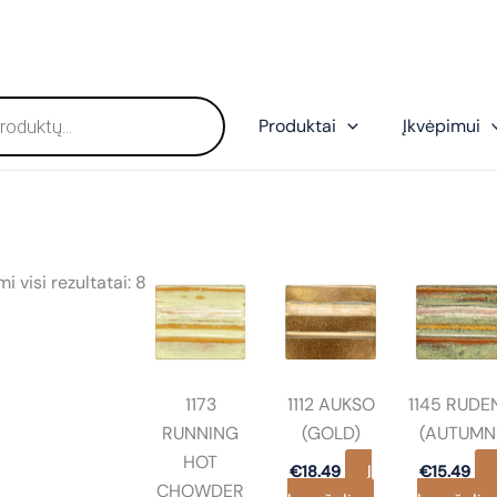
Produktai
Įkvėpimui
Rūšiuojama
 visi rezultatai: 8
pagal
populiarumą
1173
1112 AUKSO
1145 RUDE
RUNNING
(GOLD)
(AUTUMN
HOT
Į
€
18.49
€
15.49
CHOWDER