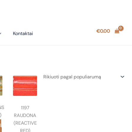
€
0.00
Kontaktai
NS
1197
)
RAUDONA
(REACTIVE
Į
RED)