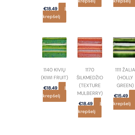
krepšelį
krepšelį
Į
€
18.49
krepšelį
1140 KIVIŲ
1170
1111 ŽALI
(KIWI FRUIT)
ŠILKMEDŽIO
(HOLLY
(TEXTURE
GREEN)
Į
€
18.49
MULBERRY)
krepšelį
€
15.49
Į
krepšelį
€
18.49
krepšelį