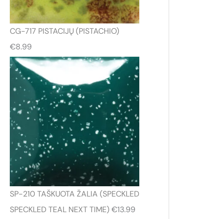
CG-717 PISTACIJŲ (PISTACHIO)
€
8.99
SP-210 TAŠKUOTA ŽALIA (SPECKLED
SPECKLED TEAL NEXT TIME)
€
13.99