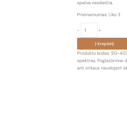
spalva nesikeičia.
Prieinamumas:
Liko 3
produkto
-
+
kiekis:
SG-
Į krepšelį
403
Produkto kodas:
SG-40
DESIGNER
spektras
,
Poglazūriniai 
LINER
ant viršaus naudojant sk
RAUDONA
(DESIGNER
LINER
RED)