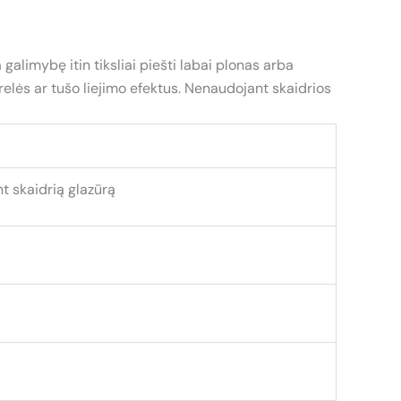
alimybę itin tiksliai piešti labai plonas arba
arelės ar tušo liejimo efektus. Nenaudojant skaidrios
t skaidrią glazūrą