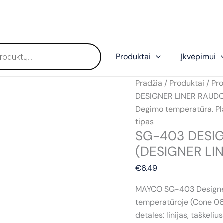
Produktai
Įkvėpimui
Pradžia
/
Produktai
/
Pro
DESIGNER LINER RAUDO
Degimo temperatūra
,
Pl
tipas
SG-403 DESI
(DESIGNER LIN
€
6.49
MAYCO SG-403 Designer
temperatūroje (Cone 06) 
detales: linijas, taškel