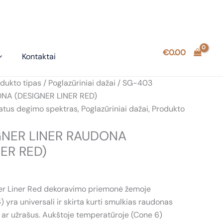
€
0.00
Kontaktai
dukto tipas
/
Poglazūriniai dažai
/ SG-403
NA (DESIGNER LINER RED)
atus degimo spektras
,
Poglazūriniai dažai
,
Produkto
GNER LINER RAUDONA
ER RED)
 Liner Red dekoravimo priemonė žemoje
yra universali ir skirta kurti smulkias raudonas
ius ar užrašus. Aukštoje temperatūroje (Cone 6)