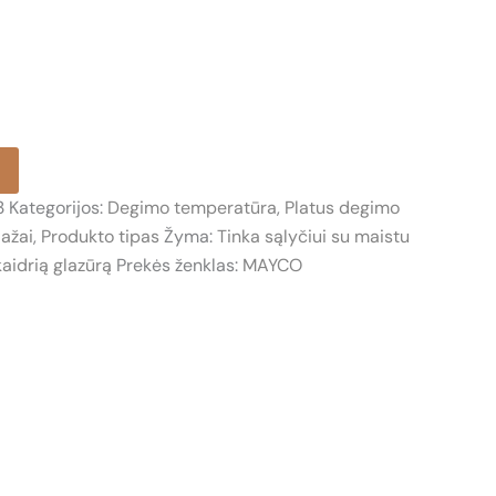
3
Kategorijos:
Degimo temperatūra
,
Platus degimo
dažai
,
Produkto tipas
Žyma:
Tinka sąlyčiui su maistu
aidrią glazūrą
Prekės ženklas:
MAYCO