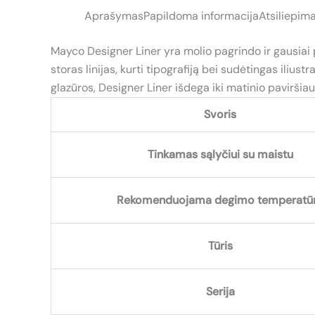
Aprašymas
Papildoma informacija
Atsiliepima
Mayco Designer Liner yra molio pagrindo ir gausiai 
storas linijas, kurti tipografiją bei sudėtingas iliu
glazūros, Designer Liner išdega iki matinio paviršiau
Svoris
Tinkamas sąlyčiui su maistu
Rekomenduojama degimo temperatū
Tūris
Serija