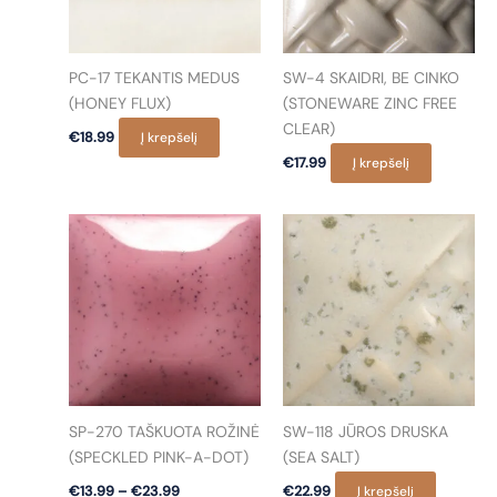
PC-17 TEKANTIS MEDUS
SW-4 SKAIDRI, BE CINKO
(HONEY FLUX)
(STONEWARE ZINC FREE
CLEAR)
€
18.99
Į krepšelį
€
17.99
Į krepšelį
SP-270 TAŠKUOTA ROŽINĖ
SW-118 JŪROS DRUSKA
(SPECKLED PINK-A-DOT)
(SEA SALT)
Price
€
13.99
–
€
23.99
€
22.99
Į krepšelį