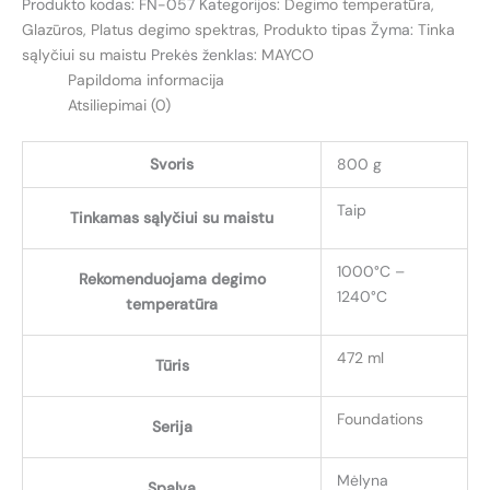
Produkto kodas:
FN-057
Kategorijos:
Degimo temperatūra
,
FN-
Glazūros
,
Platus degimo spektras
,
Produkto tipas
Žyma:
Tinka
057
sąlyčiui su maistu
Prekės ženklas:
MAYCO
ŠVIESIAI
Papildoma informacija
MĖLYNA
Atsiliepimai (0)
(PERIWINKLE)
Svoris
800 g
Taip
Tinkamas sąlyčiui su maistu
1000°C –
Rekomenduojama degimo
1240°C
temperatūra
472 ml
Tūris
Foundations
Serija
Mėlyna
Spalva