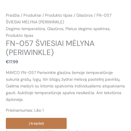
Pradžia
/
Produktai
/
Produkto tipas
/
Glazūros
/ FN-057
ŠVIESIAI MĖLYNA (PERIWINKLE)
Degimo temperatūra
,
Glazūros
,
Platus degimo spektras
,
Produkto tipas
FN-057 ŠVIESIAI MĖLYNA
(PERIWINKLE)
€
17.99
MAYCO FN-057 Periwinkle glazūra žemoje temperatūroje
sukuria gražų, lygų, itin blizgų žydrai melsvą pastelinį paviršių.
Galima maišyti su kitomis spalvomis individualiems atspalviams
gauti. Aukštoje temperatūroje spalva nesikeičia. Ant tekstūros
išplonėja.
Prieinamumas:
Liko 1
produkto
Į krepšelį
kiekis: