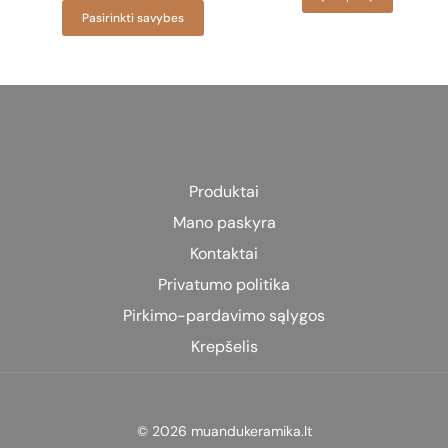
range:
This
Pasirinkti savybes
€13.99
through
product
€23.99
has
multiple
variants.
The
options
may
Produktai
be
Mano paskyra
chosen
on
Kontaktai
the
Privatumo politika
product
Pirkimo-pardavimo sąlygos
page
Krepšelis
© 2026 muandukeramika.lt