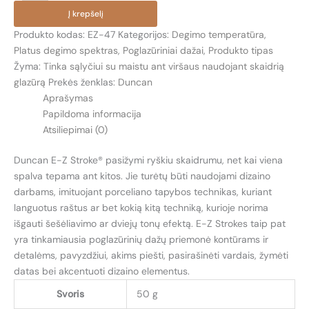
EZ-
Į krepšelį
047
Produkto kodas:
EZ-47
Kategorijos:
Degimo temperatūra
,
AUDROS
Platus degimo spektras
,
Poglazūriniai dažai
,
Produkto tipas
DEBESŲ
Žyma:
Tinka sąlyčiui su maistu ant viršaus naudojant skaidrią
(THUNDERCLOUD
glazūrą
Prekės ženklas:
Duncan
GREY)
Aprašymas
Papildoma informacija
Atsiliepimai (0)
Duncan E-Z Stroke® pasižymi ryškiu skaidrumu, net kai viena
spalva tepama ant kitos. Jie turėtų būti naudojami dizaino
darbams, imituojant porceliano tapybos technikas, kuriant
languotus raštus ar bet kokią kitą techniką, kurioje norima
išgauti šešėliavimo ar dviejų tonų efektą. E-Z Strokes taip pat
yra tinkamiausia poglazūrinių dažų priemonė kontūrams ir
detalėms, pavyzdžiui, akims piešti, pasirašinėti vardais, žymėti
datas bei akcentuoti dizaino elementus.
Svoris
50 g