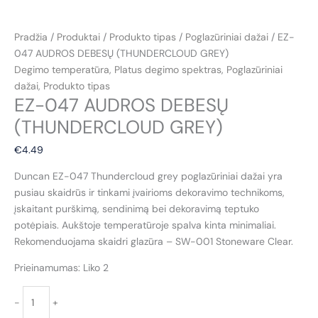
Pradžia
/
Produktai
/
Produkto tipas
/
Poglazūriniai dažai
/ EZ-
047 AUDROS DEBESŲ (THUNDERCLOUD GREY)
Degimo temperatūra
,
Platus degimo spektras
,
Poglazūriniai
dažai
,
Produkto tipas
EZ-047 AUDROS DEBESŲ
(THUNDERCLOUD GREY)
€
4.49
Duncan EZ-047 Thundercloud grey poglazūriniai dažai yra
pusiau skaidrūs ir tinkami įvairioms dekoravimo technikoms,
įskaitant purškimą, sendinimą bei dekoravimą teptuko
potėpiais. Aukštoje temperatūroje spalva kinta minimaliai.
Rekomenduojama skaidri glazūra – SW-001 Stoneware Clear.
Prieinamumas:
Liko 2
produkto
-
+
kiekis: