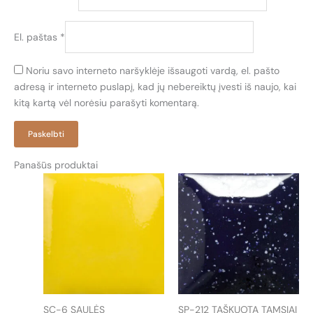
El. paštas
*
Noriu savo interneto naršyklėje išsaugoti vardą, el. pašto
adresą ir interneto puslapį, kad jų nebereiktų įvesti iš naujo, kai
kitą kartą vėl norėsiu parašyti komentarą.
Panašūs produktai
SC-6 SAULĖS
SP-212 TAŠKUOTA TAMSIAI