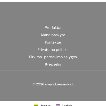
multiple
multiple
variants.
variants.
The
The
options
options
may
may
Produktai
be
be
Mano paskyra
chosen
chosen
on
on
Kontaktai
the
the
Privatumo politika
product
product
Pirkimo-pardavimo sąlygos
page
page
Krepšelis
© 2026 muandukeramika.lt
Lietuvių
English