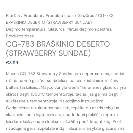
Pradžia
/
Produktai
/
Produkto tipas
/
Glazūros
/ CG-783
BRAŠKINIO DESERTO (STRAWBERRY SUNDAE)
Degimo temperatūra
,
Glazūros
,
Platus degimo spektras
,
Produkto tipas
CG-783 BRAŠKINIO DESERTO
(STRAWBERRY SUNDAE)
€
8.99
Mayco CG-783 Strawberry Sundae yra nepermatoma, sodriai
rožinė bazinė glazūra su dideliais baltais kristalais ir mažais
baltais taškeliais. „Mayco Jungle Gems“ keraminės glazūros yra
skirtos degti 1050°C temperatūroje, tačiau jas galima degti ir
aukštesnėje temperatūroje. Naudojimo instrukcijos:
Geriausiems rezultatams pasiekti, tepkite du ar tris tolygius
sluoksnius ant degto biskvito, naudodami plokščią teptuką,
leisdami kiekvienam sluoksniui išdžiūti prieš tepant kitą. Prieš
naudojimą gerai suplakite indą ir dažnai maišykite glazūrą, nes