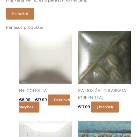
kitą kartą vėl norėsiu parašyti komentarą.
Panašūs produktai
FN-001 BALTA
SW-108 ŽALIOJI ARBATA
(GREEN TEA)
Price
€
5.99
–
€
17.99
Pasirinkti
range:
This
savybes
€
17.99
Į krepšelį
€5.99
product
through
€17.99
has
multiple
variants.