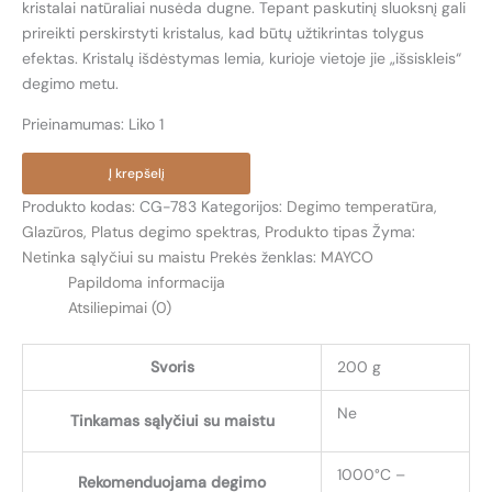
kristalai natūraliai nusėda dugne. Tepant paskutinį sluoksnį gali
prireikti perskirstyti kristalus, kad būtų užtikrintas tolygus
efektas. Kristalų išdėstymas lemia, kurioje vietoje jie „išsiskleis“
degimo metu.
Prieinamumas:
Liko 1
produkto
Į krepšelį
kiekis:
Produkto kodas:
CG-783
Kategorijos:
Degimo temperatūra
,
CG-
Glazūros
,
Platus degimo spektras
,
Produkto tipas
Žyma:
783
Netinka sąlyčiui su maistu
Prekės ženklas:
MAYCO
BRAŠKINIO
Papildoma informacija
DESERTO
Atsiliepimai (0)
(STRAWBERRY
SUNDAE)
Svoris
200 g
Ne
Tinkamas sąlyčiui su maistu
1000°C –
Rekomenduojama degimo