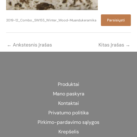
Parsisiųsti
2019-12_Combo_SW155_Winter_Wood-Muandukeramika
←
Ankstesnis Įrašas
Kitas Įrašas
→
Produktai
Mano paskyra
Kontaktai
Privatumo politika
Pirkimo-pardavimo sąlygos
Krepšelis