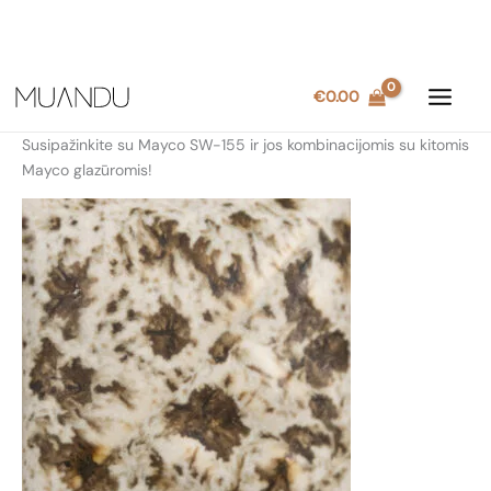
Pereiti
€
0.00
prie
turinio
Susipažinkite su Mayco SW-155 ir jos kombinacijomis su kitomis
Mayco glazūromis!