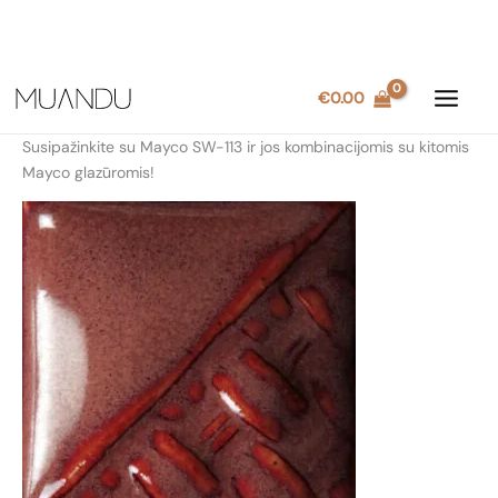
Pereiti
€
0.00
prie
turinio
Susipažinkite su Mayco SW-113 ir jos kombinacijomis su kitomis
Mayco glazūromis!