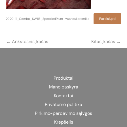
Parsisiųsti
2020-11_Combo_SW113_SpeckledPlum-Muandukeramika
←
Ankstesnis Įrašas
Kitas Įrašas
→
Produktai
Mano paskyra
Kontaktai
Privatumo politika
Pirkimo-pardavimo sąlygos
Krepšelis