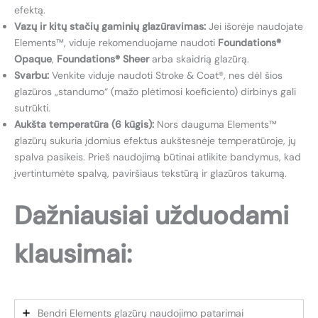
efektą.
Vazų ir kitų stačių gaminių glazūravimas:
Jei išorėje naudojate
Elements™, viduje rekomenduojame naudoti
Foundations®
Opaque
,
Foundations® Sheer
arba skaidrią glazūrą.
Svarbu:
Venkite viduje naudoti Stroke & Coat®, nes dėl šios
glazūros „standumo“ (mažo plėtimosi koeficiento) dirbinys gali
sutrūkti.
Aukšta temperatūra (6 kūgis):
Nors dauguma Elements™
glazūrų sukuria įdomius efektus aukštesnėje temperatūroje, jų
spalva pasikeis. Prieš naudojimą būtinai atlikite bandymus, kad
įvertintumėte spalvą, paviršiaus tekstūrą ir glazūros takumą.
Dažniausiai užduodami
klausimai:
Bendri Elements glazūrų naudojimo patarimai