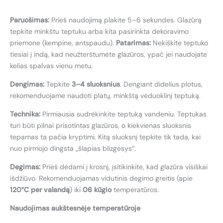
Paruošimas:
Prieš naudojimą plakite 5–6 sekundes. Glazūrą
tepkite minkštu teptuku arba kita pasirinkta dekoravimo
priemone (kempine, antspaudu).
Patarimas:
Nekiškite teptuko
tiesiai į indą, kad neužterštumėte glazūros, ypač jei naudojate
kelias spalvas vienu metu.
Dengimas:
Tepkite
3–4 sluoksnius
. Dengiant didelius plotus,
rekomenduojame naudoti platų, minkštą vėduoklinį teptuką.
Technika:
Pirmiausia sudrėkinkite teptuką vandeniu. Teptukas
turi būti pilnai prisotintas glazūros, o kiekvienas sluoksnis
tepamas ta pačia kryptimi. Kitą sluoksnį tepkite tik tada, kai
nuo pirmojo dingsta „šlapias blizgesys“.
Degimas:
Prieš dėdami į krosnį, įsitikinkite, kad glazūra visiškai
išdžiūvo. Rekomenduojamas vidutinis degimo greitis (apie
120°C per valandą
) iki
06 kūgio
temperatūros.
Naudojimas aukštesnėje temperatūroje