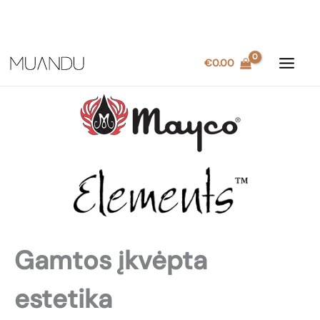
Pereiti
€
0.00
prie
turinio
Gamtos įkvėpta
estetika