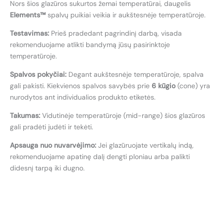
Nors šios glazūros sukurtos žemai temperatūrai, daugelis
Elements™
spalvų puikiai veikia ir aukštesnėje temperatūroje.
Testavimas:
Prieš pradedant pagrindinį darbą, visada
rekomenduojame atlikti bandymą jūsų pasirinktoje
temperatūroje.
Spalvos pokyčiai:
Degant aukštesnėje temperatūroje, spalva
gali pakisti. Kiekvienos spalvos savybės prie
6 kūgio
(cone) yra
nurodytos ant individualios produkto etiketės.
Takumas:
Vidutinėje temperatūroje (mid-range) šios glazūros
gali pradėti judėti ir tekėti.
Apsauga nuo nuvarvėjimo:
Jei glazūruojate vertikalų indą,
rekomenduojame apatinę dalį dengti ploniau arba palikti
didesnį tarpą iki dugno.