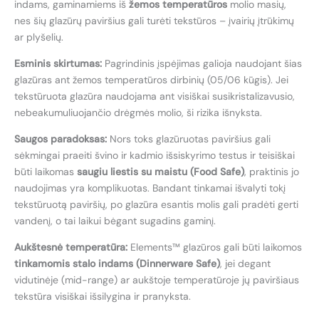
indams, gaminamiems iš
žemos temperatūros
molio masių,
nes šių glazūrų paviršius gali turėti tekstūros – įvairių įtrūkimų
ar plyšelių.
Esminis skirtumas:
Pagrindinis įspėjimas galioja naudojant šias
glazūras ant žemos temperatūros dirbinių (05/06 kūgis). Jei
tekstūruota glazūra naudojama ant visiškai susikristalizavusio,
nebeakumuliuojančio drėgmės molio, ši rizika išnyksta.
Saugos paradoksas:
Nors toks glazūruotas paviršius gali
sėkmingai praeiti švino ir kadmio išsiskyrimo testus ir teisiškai
būti laikomas
saugiu liestis su maistu (Food Safe)
, praktinis jo
naudojimas yra komplikuotas. Bandant tinkamai išvalyti tokį
tekstūruotą paviršių, po glazūra esantis molis gali pradėti gerti
vandenį, o tai laikui bėgant sugadins gaminį.
Aukštesnė temperatūra:
Elements™ glazūros gali būti laikomos
tinkamomis stalo indams (Dinnerware Safe)
, jei degant
vidutinėje (mid-range) ar aukštoje temperatūroje jų paviršiaus
tekstūra visiškai išsilygina ir pranyksta.