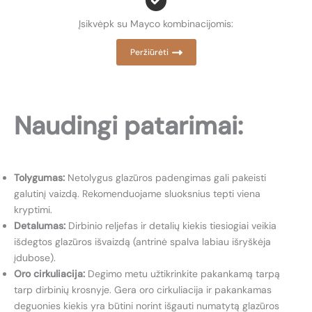
Įsikvėpk su Mayco kombinacijomis:
Peržiūrėti
Naudingi patarimai:
Tolygumas:
Netolygus glazūros padengimas gali pakeisti
galutinį vaizdą. Rekomenduojame sluoksnius tepti viena
kryptimi.
Detalumas:
Dirbinio reljefas ir detalių kiekis tiesiogiai veikia
išdegtos glazūros išvaizdą (antrinė spalva labiau išryškėja
įdubose).
Oro cirkuliacija:
Degimo metu užtikrinkite pakankamą tarpą
tarp dirbinių krosnyje. Gera oro cirkuliacija ir pakankamas
deguonies kiekis yra būtini norint išgauti numatytą glazūros