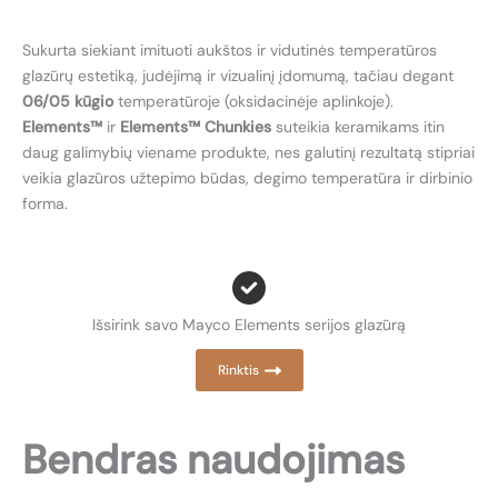
Sukurta siekiant imituoti aukštos ir vidutinės temperatūros
glazūrų estetiką, judėjimą ir vizualinį įdomumą, tačiau degant
06/05 kūgio
temperatūroje (oksidacinėje aplinkoje).
Elements™
ir
Elements™ Chunkies
suteikia keramikams itin
daug galimybių viename produkte, nes galutinį rezultatą stipriai
veikia glazūros užtepimo būdas, degimo temperatūra ir dirbinio
forma.
Išsirink savo Mayco Elements serijos glazūrą
Rinktis
Bendras naudojimas