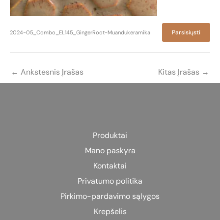
Parsisiųsti
2024-05_Combo_EL145_GingerRoot-Muandukeramika
←
Ankstesnis Įrašas
Kitas Įrašas
→
Produktai
Mano paskyra
Kontaktai
Privatumo politika
Pirkimo-pardavimo sąlygos
Krepšelis