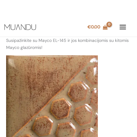
Pereiti
€
0.00
prie
turinio
Susipažinkite su Mayco EL-145 ir jos kombinacijomis su kitomis
Mayco glazūromis!