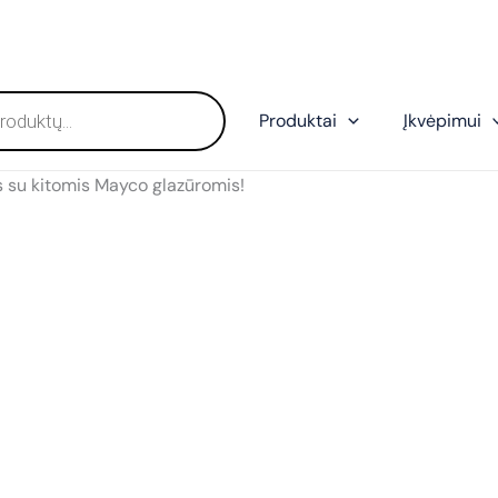
Produktai
Įkvėpimui
s su kitomis Mayco glazūromis!