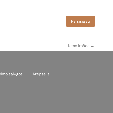
Parsisiųsti
Kitas Įrašas
→
vimo sąlygos
Krepšelis