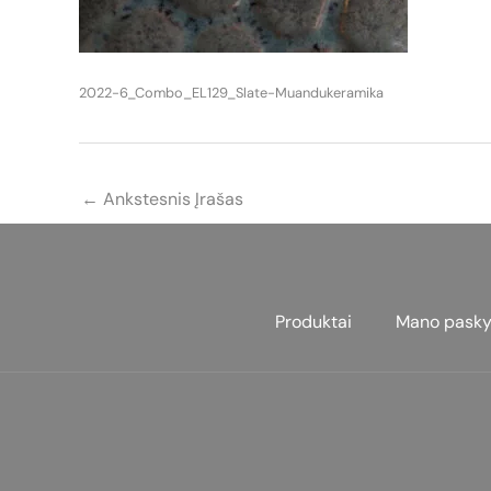
2022-6_Combo_EL129_Slate-Muandukeramika
←
Ankstesnis Įrašas
Produktai
Mano pasky