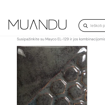
Pereiti
Produktų
prie
paieška
turinio
Susipažinkite su Mayco EL-129 ir jos kombinacijomi