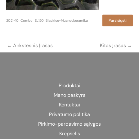
Parsisiųsti
2021-10_Combo_EL120_BlackIce-Muandukeramika
←
Ankstesnis Įrašas
Kitas Įrašas
→
Produktai
Mano paskyra
Kontaktai
Privatumo politika
Pirkimo-pardavimo sąlygos
Krepšelis