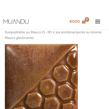
Pereiti
€
0.00
prie
turinio
Susipažinkite su Mayco EL-110 ir jos kombinacijomis su kitomis
Mayco glazūromis!