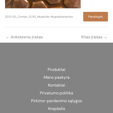
Parsisiųsti
2021-05_Combo_EL110_Mudslide-Muandukeramika
←
Ankstesnis Įrašas
Kitas Įrašas
→
Produktai
Mano paskyra
Kontaktai
Privatumo politika
Pirkimo-pardavimo sąlygos
Krepšelis