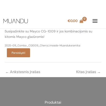
Pereiti
€
0.00
prie
turinio
Susipažinkite su Mayco CG-1009 ir jos kombinacijomis su
kitomis Mayco glazūromis!
2025-09_Combo_CG1009_CherryLimeade-Muandukeramika
Parsisiųsti
←
Ankstesnis Įrašas
Kitas Įrašas
→
Produktai