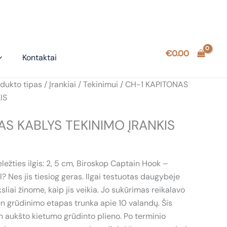
€
0.00
Kontaktai
dukto tipas
/
Įrankiai
/
Tekinimui
/ CH-1 KAPITONAS
IS
AS KABLYS TEKINIMO ĮRANKIS
eležties ilgis: 2, 5 cm, Biroskop Captain Hook –
l? Nes jis tiesiog geras. Ilgai testuotas daugybėje
ksliai žinome, kaip jis veikia. Jo sukūrimas reikalavo
 grūdinimo etapas trunka apie 10 valandų. Šis
in aukšto kietumo grūdinto plieno. Po terminio