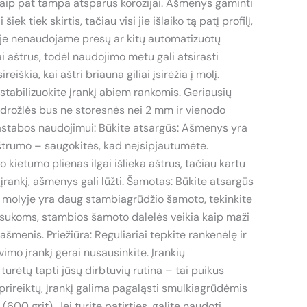
taip pat tampa atsparus korozijai. Ašmenys gaminti
šiek tiek skirtis, tačiau visi jie išlaiko tą patį profilį,
oje nenaudojame presų ar kitų automatizuotų
ai aštrus, todėl naudojimo metu gali atsirasti
reiškia, kai aštri briauna giliai įsirėžia į molį.
stabilizuokite įrankį abiem rankomis. Geriausių
i drožlės bus ne storesnės nei 2 mm ir vienodo
pastabos naudojimui: Būkite atsargūs: Ašmenys yra
aštrumo – saugokitės, kad neįsipjautumėte.
o kietumo plienas ilgai išlieka aštrus, tačiau kartu
rankį, ašmenys gali lūžti. Šamotas: Būkite atsargūs
 molyje yra daug stambiagrūdžio šamoto, tekinkite
psukoms, stambios šamoto dalelės veikia kaip maži
i ašmenis. Priežiūra: Reguliariai tepkite rankenėlę ir
vimo įrankį gerai nusausinkite. Įrankių
urėtų tapti jūsų dirbtuvių rutina – tai puikus
 prireiktų, įrankį galima pagaląsti smulkiagrūdėmis
00 grit). Jei turite patirties, galite naudoti