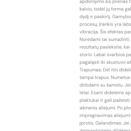
apdorojimo šis plienas 
kalvio, todėl jų forma gali 
dydį ir paskirtį. Gamyb
procesų. Įrankis yra lab
vibracija. Šis efektas pasi
Norėdami tai sumažinti, 
rezultatų pasieksite, ka
storio. Labai svarbios 
pagaląsti iki skustuvo 
Trapumas: Dėl itin dideli
tampa trapus. Numetus į
dirbdami su šamotu. Jei
lėtai. Esant didelėms a
plaktukai ir gali pažeist
ašmenis aliejumi. Po plo
impregnavimas aliejumi t
įprotis. Galandimas: Jei
deimantinėmis dildėmis (6