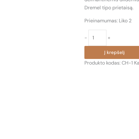
Dremel tipo prietaisą.
Prieinamumas:
Liko 2
produkto
-
+
kiekis:
CH-
Į krepšelį
1
Produkto kodas:
CH-1
Ka
KAPITONAS
KABLYS
TEKINIMO
ĮRANKIS