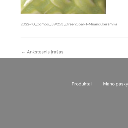
2022-10_Combo_SW253_GreenOpal-1-Muandukeramika
←
Ankstesnis Įrašas
Produktai
Mano pasky