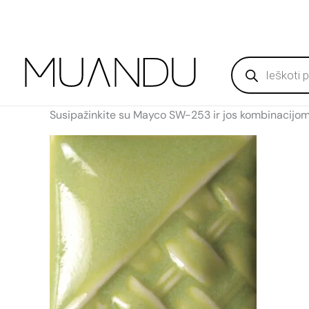
Pereiti
Produktų
prie
paieška
turinio
Susipažinkite su Mayco SW-253 ir jos kombinacijom