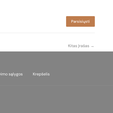
Parsisiųsti
Kitas Įrašas
→
vimo sąlygos
Krepšelis