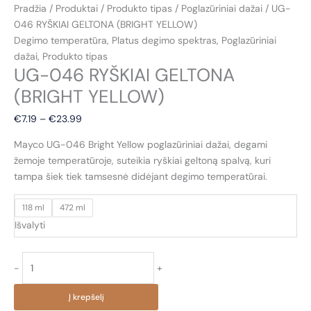
Pradžia
/
Produktai
/
Produkto tipas
/
Poglazūriniai dažai
/ UG-
046 RYŠKIAI GELTONA (BRIGHT YELLOW)
Degimo temperatūra
,
Platus degimo spektras
,
Poglazūriniai
dažai
,
Produkto tipas
UG-046 RYŠKIAI GELTONA
(BRIGHT YELLOW)
Price
€
7.19
–
€
23.99
range:
Mayco UG-046 Bright Yellow poglazūriniai dažai, degami
€7.19
žemoje temperatūroje, suteikia ryškiai geltoną spalvą, kuri
through
tampa šiek tiek tamsesnė didėjant degimo temperatūrai.
€23.99
118 ml
472 ml
Išvalyti
produkto
-
+
kiekis:
UG-
Į krepšelį
046