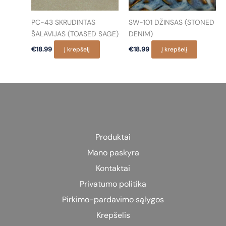
PC-43 SKRUDINTAS
SW-101 DŽINSAS (STONED
ŠALAVIJAS (TOASED SAGE)
DENIM)
€
18.99
Į krepšelį
€
18.99
Į krepšelį
Produktai
Mano paskyra
Kontaktai
Privatumo politika
Pirkimo-pardavimo sąlygos
Krepšelis