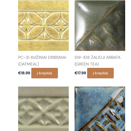
PC-31 AVIŽINIAI DRIBSNIAI
SW-108 ŽALIOJI ARBATA
(OATMEAL)
(GREEN TEA)
€
18.99
Į krepšelį
€
17.99
Į krepšelį