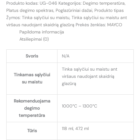
Produkto kodas:
UG-046
Kategorijos:
Degimo temperatūra
,
RYŠKIAI
Platus degimo spektras
,
Poglazūriniai dažai
,
Produkto tipas
GELTONA
Žymos:
Tinka sąlyčiui su maistu
,
Tinka sąlyčiui su maistu ant
(BRIGHT
viršaus naudojant skaidrią glazūrą
Prekės ženklas:
MAYCO
YELLOW)
Papildoma informacija
Atsiliepimai (0)
Svoris
N/A
Tinka sąlyčiui su maistu ant
Tinkamas sąlyčiui
viršaus naudojant skaidrią
su maistu
glazūrą
Rekomenduojama
1000°C – 1300°C
degimo
temperatūra
118 ml
,
472 ml
Tūris