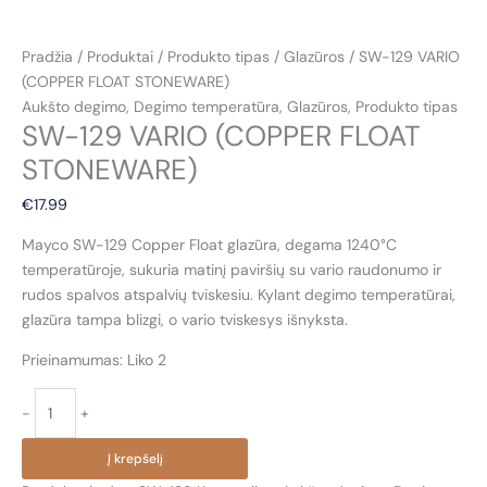
Pradžia
/
Produktai
/
Produkto tipas
/
Glazūros
/ SW-129 VARIO
(COPPER FLOAT STONEWARE)
Aukšto degimo
,
Degimo temperatūra
,
Glazūros
,
Produkto tipas
SW-129 VARIO (COPPER FLOAT
STONEWARE)
€
17.99
Mayco SW-129 Copper Float glazūra, degama 1240°C
temperatūroje, sukuria matinį paviršių su vario raudonumo ir
rudos spalvos atspalvių tviskesiu. Kylant degimo temperatūrai,
glazūra tampa blizgi, o vario tviskesys išnyksta.
Prieinamumas:
Liko 2
produkto
-
+
kiekis:
SW-
Į krepšelį
129