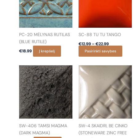
PC-20 MĖLYNAS RUTILAS
SC-88 TU TU TANGO
(BLUE RUTILE)
Price
€
12.99
–
€
22.99
range:
This
€
18.99
Į krepšelį
Pasirinkti savybes
€12.99
through
product
€22.99
has
multiple
variants
The
options
may
be
chosen
on
SW-406 TAMSI MAGMA
SW-4 SKAIDRI, BE CINKO
the
(DARK MAGMA)
(STONEWARE ZINC FREE
product