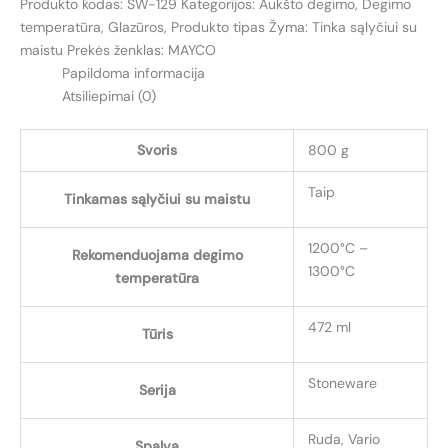
Produkto kodas:
SW-129
Kategorijos:
Aukšto degimo
,
Degimo
VARIO
temperatūra
,
Glazūros
,
Produkto tipas
Žyma:
Tinka sąlyčiui su
(COPPER
maistu
Prekės ženklas:
MAYCO
FLOAT
Papildoma informacija
STONEWARE)
Atsiliepimai (0)
Svoris
800 g
Taip
Tinkamas sąlyčiui su maistu
1200°C –
Rekomenduojama degimo
1300°C
temperatūra
472 ml
Tūris
Stoneware
Serija
Ruda, Vario
Spalva