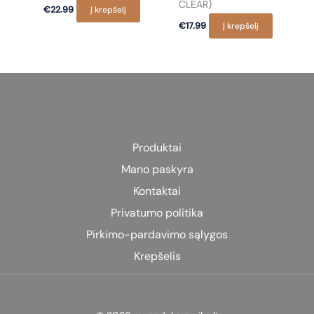
CLEAR)
€
22.99
Į krepšelį
page
€
17.99
Į krepšelį
Produktai
Mano paskyra
Kontaktai
Privatumo politika
Pirkimo-pardavimo sąlygos
Krepšelis