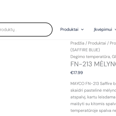
Produktai
Įkvėpimui
Pradžia
/
Produktai
/
Pro
(SAFFIRE BLUE)
Degimo temperatūra
,
Gl
FN-213 MĖLYN
€
17.99
MAYCO FN-213 Saffire bl
skaidri pastelinė mėlyno
atspalvį, kartu leisdama
maišyti su kitomis spal
temperatūroje spalva ne