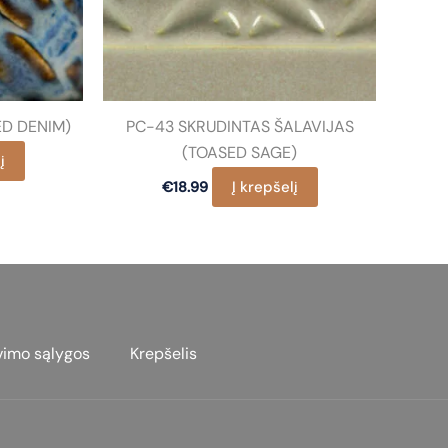
ED DENIM)
PC-43 SKRUDINTAS ŠALAVIJAS
(TOASED SAGE)
į
Į krepšelį
€
18.99
vimo sąlygos
Krepšelis