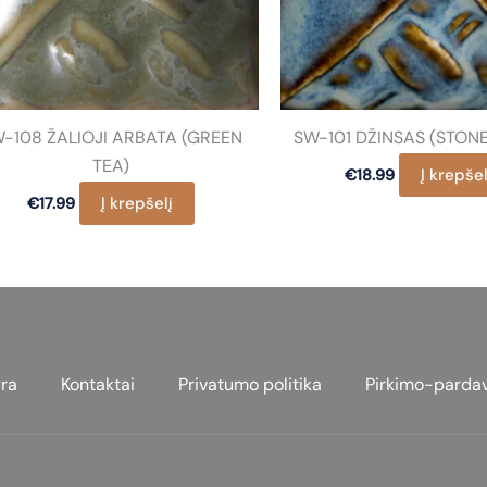
-108 ŽALIOJI ARBATA (GREEN
SW-101 DŽINSAS (STON
TEA)
Į krepšel
€
18.99
Į krepšelį
€
17.99
ra
Kontaktai
Privatumo politika
Pirkimo-parda