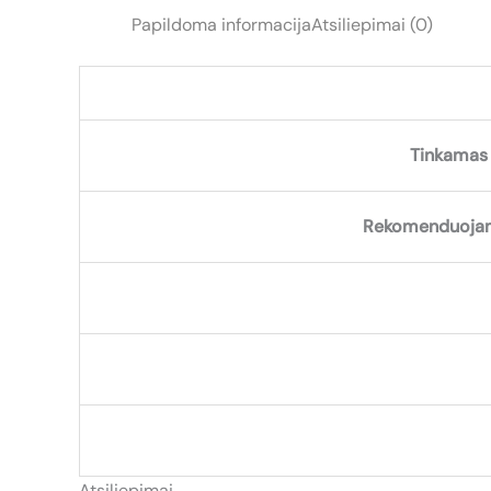
Papildoma informacija
Atsiliepimai (0)
Tinkamas 
Rekomenduojam
Atsiliepimai