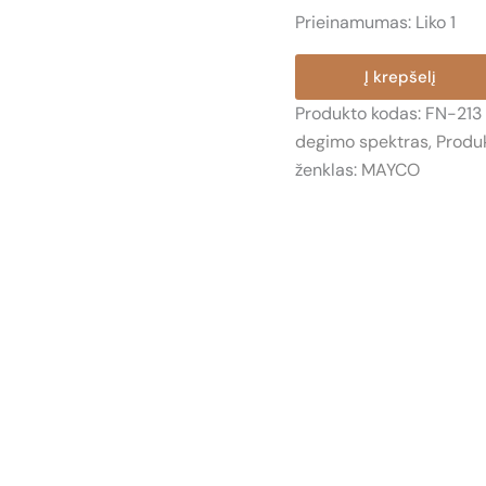
Prieinamumas:
Liko 1
produkto
Į krepšelį
kiekis:
Produkto kodas:
FN-213
FN-
degimo spektras
,
Produk
213
ženklas:
MAYCO
MĖLYNO
SAFYRO
(SAFFIRE
BLUE)