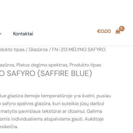
€
0.00
Kontaktai
dukto tipas
/
Glazūros
/ FN-213 MĖLYNO SAFYRO
azūros
,
Platus degimo spektras
,
Produkto tipas
O SAFYRO (SAFFIRE BLUE)
ue glazūra žemoje temperatūroje yra švelni, pusiau
 safyro spalvos glazūra, kuri suteikia jūsų darbui
 matytis paviršiaus tekstūrai ar dizainui. Galima
vomis individualiems atspalviams gauti. Aukštoje
sikeičia.