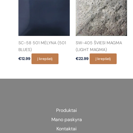
The
options
may
be
chosen
on
SC-58 501 MĖLYNA (501
SW-405 ŠVIESI MAGMA
the
BLUES)
(LIGHT MAGMA)
product
€
12.99
Į krepšelį
€
22.99
Į krepšelį
page
Produktai
Mano paskyra
Kontaktai