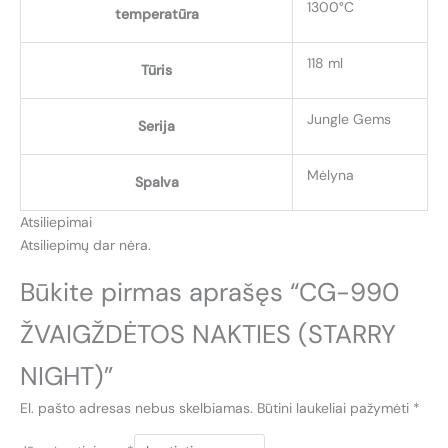
1300°C
temperatūra
118 ml
Tūris
Jungle Gems
Serija
Mėlyna
Spalva
Atsiliepimai
Atsiliepimų dar nėra.
Būkite pirmas aprašęs “CG-990
ŽVAIGŽDĖTOS NAKTIES (STARRY
NIGHT)”
El. pašto adresas nebus skelbiamas.
Būtini laukeliai pažymėti
*