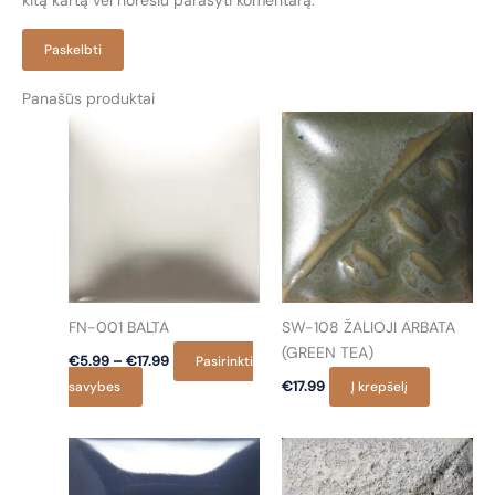
kitą kartą vėl norėsiu parašyti komentarą.
Panašūs produktai
FN-001 BALTA
SW-108 ŽALIOJI ARBATA
(GREEN TEA)
Price
€
5.99
–
€
17.99
Pasirinkti
range:
This
savybes
€
17.99
Į krepšelį
€5.99
product
through
€17.99
has
multiple
variants.