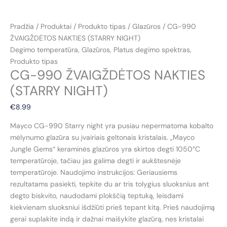
Pradžia
/
Produktai
/
Produkto tipas
/
Glazūros
/ CG-990
ŽVAIGŽDĖTOS NAKTIES (STARRY NIGHT)
Degimo temperatūra
,
Glazūros
,
Platus degimo spektras
,
Produkto tipas
CG-990 ŽVAIGŽDĖTOS NAKTIES
(STARRY NIGHT)
€
8.99
Mayco CG-990 Starry night yra pusiau nepermatoma kobalto
mėlynumo glazūra su įvairiais geltonais kristalais. „Mayco
Jungle Gems“ keraminės glazūros yra skirtos degti 1050°C
temperatūroje, tačiau jas galima degti ir aukštesnėje
temperatūroje. Naudojimo instrukcijos: Geriausiems
rezultatams pasiekti, tepkite du ar tris tolygius sluoksnius ant
degto biskvito, naudodami plokščią teptuką, leisdami
kiekvienam sluoksniui išdžiūti prieš tepant kitą. Prieš naudojimą
gerai suplakite indą ir dažnai maišykite glazūrą, nes kristalai