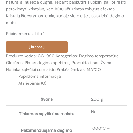
natūraliai nusėda dugne. Tepant paskutinį sluoksnį gali prireikti
perskirstyti kristalus, kad būtų užtikrintas tolygus efektas.
Kristalų išdėstymas lemia, kurioje vietoje jie „išsiskleis“ degimo
metu.
Prieinamumas:
Liko 1
produkto
Į krepšelį
kiekis:
Produkto kodas:
CG-990
Kategorijos:
Degimo temperatūra
,
CG-
Glazūros
,
Platus degimo spektras
,
Produkto tipas
Žyma:
990
Netinka sąlyčiui su maistu
Prekės ženklas:
MAYCO
ŽVAIGŽDĖTOS
Papildoma informacija
NAKTIES
Atsiliepimai (0)
(STARRY
NIGHT)
Svoris
200 g
Ne
Tinkamas sąlyčiui su maistu
1000°C –
Rekomenduojama degimo