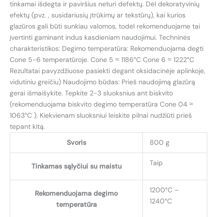
tinkamai išdegta ir paviršius neturi defektų. Dėl dekoratyvinių
efektų (pvz. , susidariusių įtrūkimų ar tekstūrų), kai kurios
glazūros gali būti sunkiau valomos, todėl rekomenduojame tai
įvertinti gaminant indus kasdieniam naudojimui. Techninės
charakteristikos: Degimo temperatūra: Rekomenduojama degti
Cone 5-6 temperatūroje. Cone 5 ≈ 1186°C Cone 6 ≈ 1222°C
Rezultatai pavyzdžiuose pasiekti degant oksidacinėje aplinkoje,
vidutiniu greičiu) Naudojimo būdas: Prieš naudojimą glazūrą
gerai išmaišykite. Tepkite 2-3 sluoksnius ant biskvito
(rekomenduojama biskvito degimo temperatūra Cone 04 ≈
1063°C ). Kiekvienam sluoksniui leiskite pilnai nudžiūti prieš
tepant kitą.
Svoris
800 g
Taip
Tinkamas sąlyčiui su maistu
1200°C –
Rekomenduojama degimo
1240°C
temperatūra