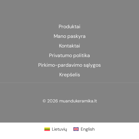
variants.
The
options
may
Produktai
be
Mano paskyra
chosen
on
Kontaktai
the
Privatumo politika
product
Pirkimo-pardavimo sąlygos
page
Krepšelis
© 2026 muandukeramika.lt
Lietuvių
English