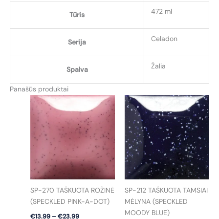
472 ml
Tūris
Celadon
Serija
Žalia
Spalva
Panašūs produktai
SP-270 TAŠKUOTA ROŽINĖ
SP-212 TAŠKUOTA TAMSIAI
(SPECKLED PINK-A-DOT)
MĖLYNA (SPECKLED
MOODY BLUE)
Price
€
13.99
–
€
23.99