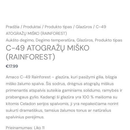
Pradžia
/
Produktai
/
Produkto tipas
/
Glazūros
/ C-49
ATOGRAŽŲ MIŠKO (RAINFOREST)
Aukšto degimo
,
Degimo temperatūra
,
Glazūros
,
Produkto tipas
C-49 ATOGRAŽŲ MIŠKO
(RAINFOREST)
€
17.99
Amaco C-49 Rainforest – glazūra, kuri pasižymi gilia, blizgia
miško žalumo spalva. Šis sodrus, drėgnus atogrąžų miškus
primenantis atspalvis suteikia gaminiams solidumo, ramybės ir
prabangaus gylio. Kadangi ši glazūra yra 100 % maišoma su
kitomis Celadon serijos spalvomis, ji yra nepakeičiama norint
sukurti dramatiškus, tamsius žalumos tonus ar natūralius
spalvinius perėjimus.
Prieinamumas:
Liko 11