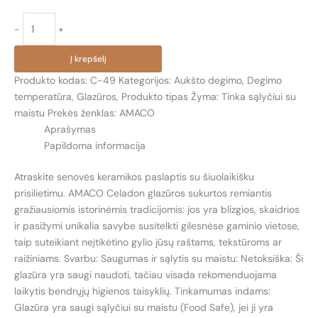
produkto
-
+
kiekis:
C-
Į krepšelį
49
Produkto kodas:
C-49
Kategorijos:
Aukšto degimo
,
Degimo
ATOGRAŽŲ
temperatūra
,
Glazūros
,
Produkto tipas
Žyma:
Tinka sąlyčiui su
MIŠKO
maistu
Prekės ženklas:
AMACO
(RAINFOREST)
Aprašymas
Papildoma informacija
Atraskite senovės keramikos paslaptis su šiuolaikišku
prisilietimu. AMACO Celadon glazūros sukurtos remiantis
gražiausiomis istorinėmis tradicijomis: jos yra blizgios, skaidrios
ir pasižymi unikalia savybe susitelkti gilesnėse gaminio vietose,
taip suteikiant neįtikėtino gylio jūsų raštams, tekstūroms ar
raižiniams. Svarbu: Saugumas ir sąlytis su maistu: Netoksiška: Ši
glazūra yra saugi naudoti, tačiau visada rekomenduojama
laikytis bendrųjų higienos taisyklių. Tinkamumas indams:
Glazūra yra saugi sąlyčiui su maistu (Food Safe), jei ji yra