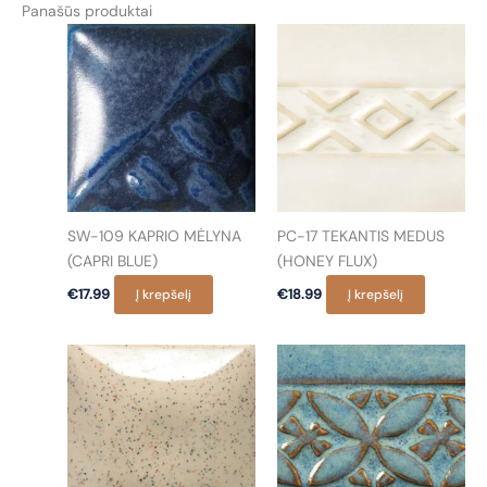
Panašūs produktai
SW-109 KAPRIO MĖLYNA
PC-17 TEKANTIS MEDUS
(CAPRI BLUE)
(HONEY FLUX)
€
17.99
Į krepšelį
€
18.99
Į krepšelį