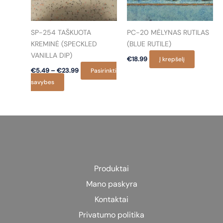
SP-254 TAŠKUOTA
PC-20 MĖLYNAS RUTILAS
KREMINĖ (SPECKLED
(BLUE RUTILE)
VANILLA DIP)
€
18.99
Į krepšelį
Price
€
5.49
–
€
23.99
Pasirinkti
range:
This
savybes
€5.49
product
through
€23.99
has
multiple
variants.
The
options
may
Produktai
be
Mano paskyra
chosen
on
Kontaktai
the
Privatumo politika
product