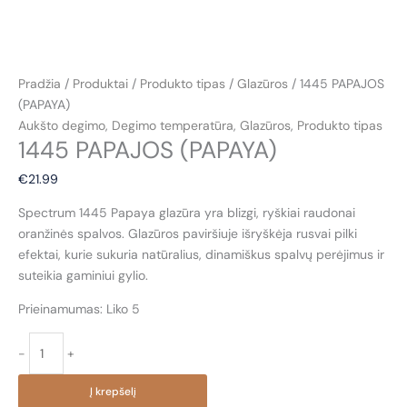
Pradžia
/
Produktai
/
Produkto tipas
/
Glazūros
/ 1445 PAPAJOS
(PAPAYA)
Aukšto degimo
,
Degimo temperatūra
,
Glazūros
,
Produkto tipas
1445 PAPAJOS (PAPAYA)
€
21.99
Spectrum 1445 Papaya glazūra yra blizgi, ryškiai raudonai
oranžinės spalvos. Glazūros paviršiuje išryškėja rusvai pilki
efektai, kurie sukuria natūralius, dinamiškus spalvų perėjimus ir
suteikia gaminiui gylio.
Prieinamumas:
Liko 5
produkto
-
+
kiekis:
1445
Į krepšelį
PAPAJOS