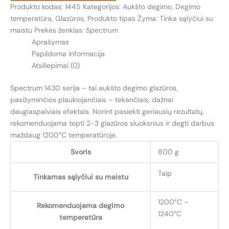
Produkto kodas:
1445
Kategorijos:
Aukšto degimo
,
Degimo
(PAPAYA)
temperatūra
,
Glazūros
,
Produkto tipas
Žyma:
Tinka sąlyčiui su
maistu
Prekės ženklas:
Spectrum
Aprašymas
Papildoma informacija
Atsiliepimai (0)
Spectrum 1430 serija – tai aukšto degimo glazūros,
pasižyminčios plaukiojančiais – tekančiais, dažnai
daugiaspalviais efektais. Norint pasiekti geriausių rezultatų,
rekomenduojama tepti 2-3 glazūros sluoksnius ir degti darbus
maždaug 1200°C temperatūroje.
Svoris
800 g
Taip
Tinkamas sąlyčiui su maistu
1200°C –
Rekomenduojama degimo
1240°C
temperatūra