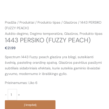
Pradžia
/
Produktai
/
Produkto tipas
/
Glazūros
/ 1443 PERSIKO
(FUZZY PEACH)
Aukšto degimo
,
Degimo temperatūra
,
Glazūros
,
Produkto tipas
1443 PERSIKO (FUZZY PEACH)
€
21.99
Spectrum 1443 Fuzzy peach glazūra yra blizgi, suteikianti
švelnią, pastelinę oranžinę spalvą. Glazūros paviršius pasižymi
subtiliais sidabriniais efektais, kurie suteikia gaminio išvaizdai
gyvumo, modernumo ir išraiškingo gylio.
Prieinamumas:
Liko 6
produkto
-
+
kiekis:
1443
Į krepšelį
PERSIKO