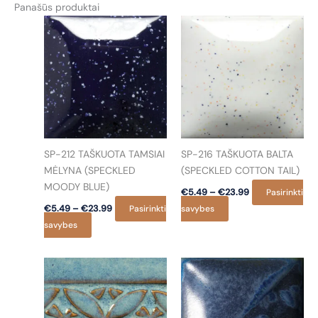
Panašūs produktai
SP-212 TAŠKUOTA TAMSIAI
SP-216 TAŠKUOTA BALTA
MĖLYNA (SPECKLED
(SPECKLED COTTON TAIL)
MOODY BLUE)
Price
€
5.49
–
€
23.99
Pasirinkti
range:
Price
This
€
5.49
–
€
23.99
Pasirinkti
savybes
€5.49
range:
This
product
through
savybes
€5.49
€23.99
product
through
has
€23.99
has
multiple
multiple
variants.
variants.
The
The
options