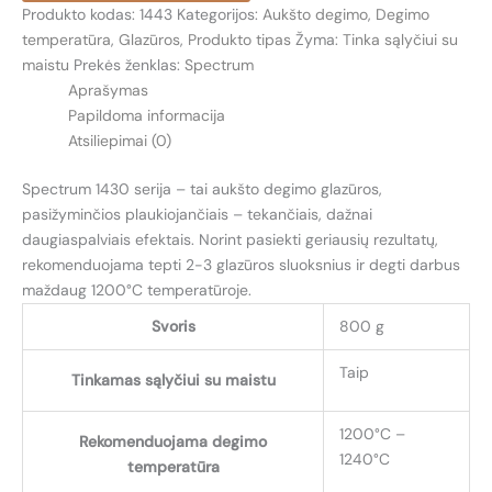
Produkto kodas:
1443
Kategorijos:
Aukšto degimo
,
Degimo
(FUZZY
temperatūra
,
Glazūros
,
Produkto tipas
Žyma:
Tinka sąlyčiui su
PEACH)
maistu
Prekės ženklas:
Spectrum
Aprašymas
Papildoma informacija
Atsiliepimai (0)
Spectrum 1430 serija – tai aukšto degimo glazūros,
pasižyminčios plaukiojančiais – tekančiais, dažnai
daugiaspalviais efektais. Norint pasiekti geriausių rezultatų,
rekomenduojama tepti 2-3 glazūros sluoksnius ir degti darbus
maždaug 1200°C temperatūroje.
Svoris
800 g
Taip
Tinkamas sąlyčiui su maistu
1200°C –
Rekomenduojama degimo
1240°C
temperatūra