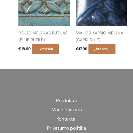
options
may
may
be
be
chosen
chosen
on
on
the
PC-20 MĖLYNAS RUTILAS
SW-109 KAPRIO MĖLYNA
the
product
(BLUE RUTILE)
(CAPRI BLUE)
product
page
€
18.99
Į krepšelį
€
17.99
Į krepšelį
page
Produktai
Mano paskyra
Kontaktai
Privatumo politika