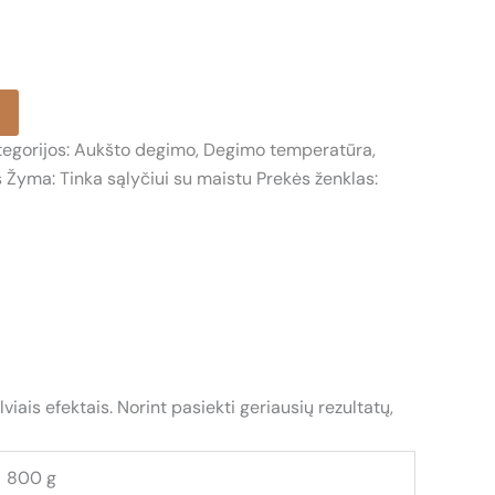
tegorijos:
Aukšto degimo
,
Degimo temperatūra
,
s
Žyma:
Tinka sąlyčiui su maistu
Prekės ženklas:
ais efektais. Norint pasiekti geriausių rezultatų,
800 g