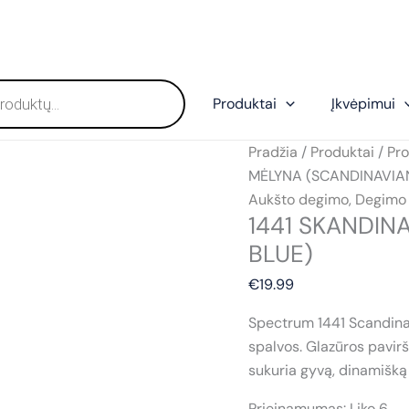
Produktai
Įkvėpimui
Pradžia
/
Produktai
/
Pro
MĖLYNA (SCANDINAVIA
Aukšto degimo
,
Degimo
1441 SKANDIN
BLUE)
€
19.99
Spectrum 1441 Scandinav
spalvos. Glazūros pavirš
sukuria gyvą, dinamišką 
Prieinamumas:
Liko 6