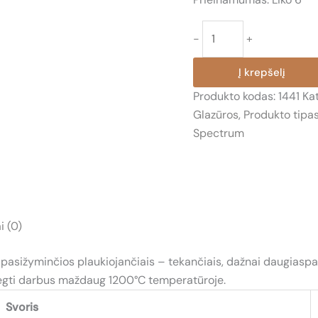
produkto
-
+
kiekis:
1441
Į krepšelį
SKANDINAVIŠKA
Produkto kodas:
1441
Ka
MĖLYNA
Glazūros
,
Produkto tipa
(SCANDINAVIAN
Spectrum
BLUE)
i (0)
asižyminčios plaukiojančiais – tekančiais, dažnai daugiaspalvi
degti darbus maždaug 1200°C temperatūroje.
Svoris