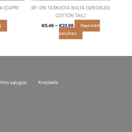
A (CAPRI
SP-216 TAŠKUOTA BALTA (SPECKLED
COTTON TAIL)
Price
į
Pasirinkti
€
5.49
–
€
23.99
range:
This
savybes
€5.49
through
product
€23.99
has
multiple
variants.
The
options
vimo sąlygos
Krepšelis
may
be
chosen
on
the
product