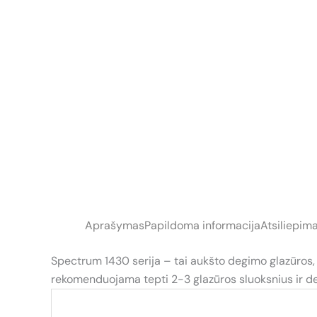
Aprašymas
Papildoma informacija
Atsiliepima
Spectrum 1430 serija – tai aukšto degimo glazūros, p
rekomenduojama tepti 2-3 glazūros sluoksnius ir 