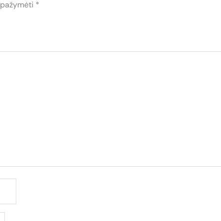
i pažymėti
*