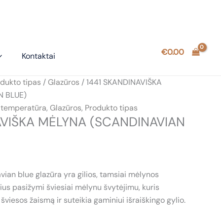
€
0.00
Kontaktai
dukto tipas
/
Glazūros
/ 1441 SKANDINAVIŠKA
N BLUE)
 temperatūra
,
Glazūros
,
Produkto tipas
AVIŠKA MĖLYNA (SCANDINAVIAN
ian blue glazūra yra gilios, tamsiai mėlynos
ius pasižymi šviesiai mėlynu švytėjimu, kuris
šviesos žaismą ir suteikia gaminiui išraiškingo gylio.