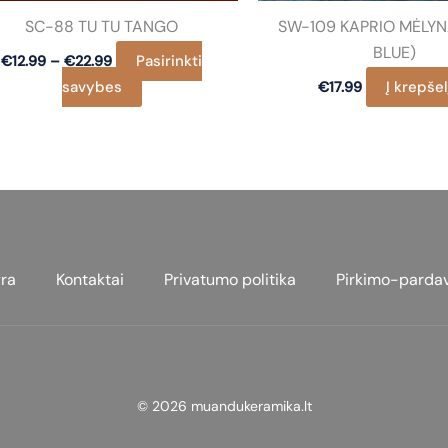
SC-88 TU TU TANGO
SW-109 KAPRIO MĖLYN
BLUE)
Price
Pasirinkti
€
12.99
–
€
22.99
range:
This
savybes
Į krepšel
€
17.99
€12.99
through
product
€22.99
has
multiple
variants.
The
options
may
ra
Kontaktai
Privatumo politika
Pirkimo-parda
be
chosen
on
the
product
© 2026 muandukeramika.lt
page