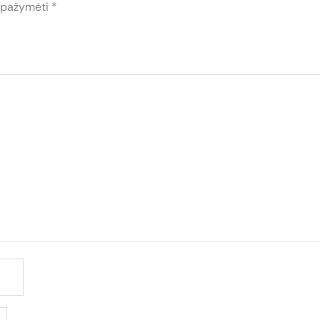
i pažymėti
*