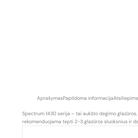
Aprašymas
Papildoma informacija
Atsiliepima
Spectrum 1430 serija – tai aukšto degimo glazūros, p
rekomenduojama tepti 2-3 glazūros sluoksnius ir 