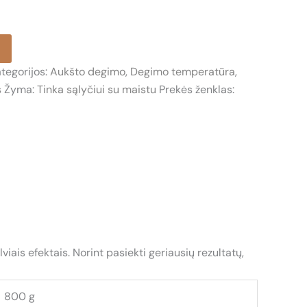
tegorijos:
Aukšto degimo
,
Degimo temperatūra
,
s
Žyma:
Tinka sąlyčiui su maistu
Prekės ženklas:
ais efektais. Norint pasiekti geriausių rezultatų,
800 g