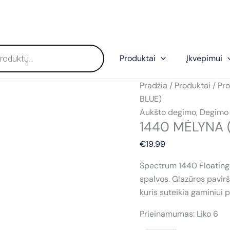
Produktai
Įkvėpimui
Pradžia
/
Produktai
/
Pro
BLUE)
Aukšto degimo
,
Degimo
1440 MĖLYNA 
€
19.99
Spectrum 1440 Floating b
spalvos. Glazūros pavirši
kuris suteikia gaminiui 
Prieinamumas:
Liko 6