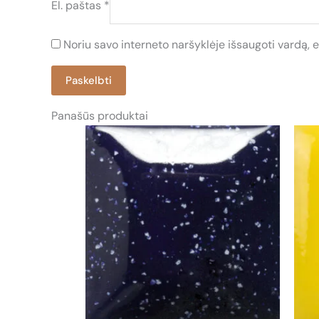
El. paštas
*
Noriu savo interneto naršyklėje išsaugoti vardą, el
Panašūs produktai