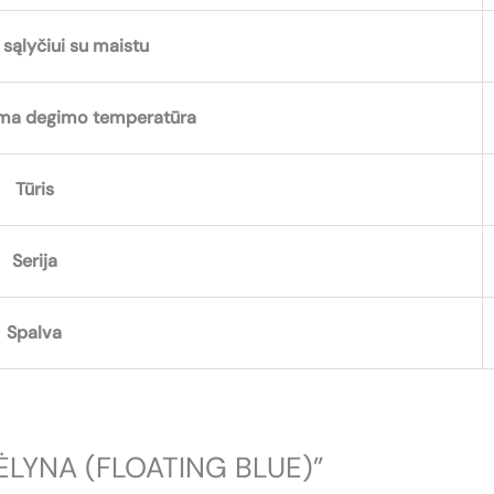
sąlyčiui su maistu
a degimo temperatūra
Tūris
Serija
Spalva
MĖLYNA (FLOATING BLUE)”