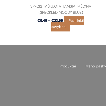
SP-212 TAŠKUOTA TAMSIAI MĖLYNA
(SPECKLED MOODY BLUE)
Price
Pasirinkti
€
5.49
–
€
23.99
range:
This
savybes
€5.49
through
product
€23.99
has
multiple
variants.
The
options
Produktai
Mano pasky
may
be
chosen
on
the
product