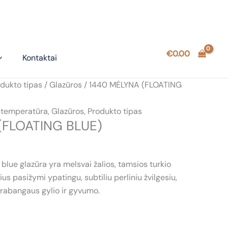
€
0.00
Kontaktai
dukto tipas
/
Glazūros
/ 1440 MĖLYNA (FLOATING
 temperatūra
,
Glazūros
,
Produkto tipas
(FLOATING BLUE)
lue glazūra yra melsvai žalios, tamsios turkio
us pasižymi ypatingu, subtiliu perliniu žvilgesiu,
prabangaus gylio ir gyvumo.