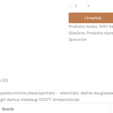
produkto
-
+
kiekis:
1440
Į krepšelį
MĖLYNA
Produkto kodas:
1440
Ka
(FLOATING
Glazūros
,
Produkto tipa
BLUE)
Spectrum
i (0)
asižyminčios plaukiojančiais – tekančiais, dažnai daugiaspalvi
degti darbus maždaug 1200°C temperatūroje.
Svoris